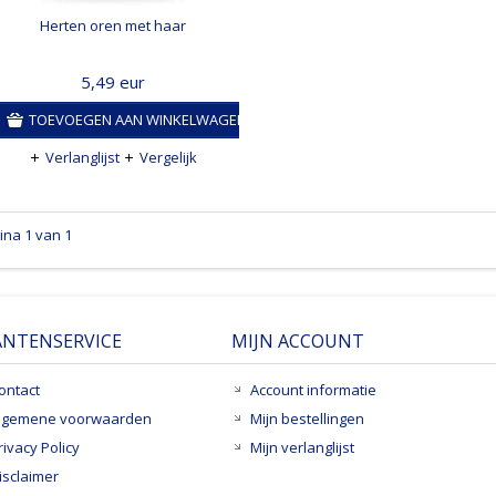
Herten oren met haar
5,49
eur
TOEVOEGEN AAN WINKELWAGEN
Verlanglijst
Vergelijk
ina 1 van 1
ANTENSERVICE
MIJN ACCOUNT
ontact
Account informatie
lgemene voorwaarden
Mijn bestellingen
rivacy Policy
Mijn verlanglijst
isclaimer