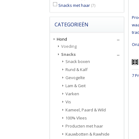
Snacks met haar
(7)
Pro
CATEGORIEËN
waa
tra
Hond
Onz
Voeding
Snacks
Snack boxen
Rund & Kalf
7 P
Gevogelte
Lam & Geit
Varken
Vis
Kameel, Paard & Wild
100% Vlees
Producten met haar
Kauwbotten & Rawhide