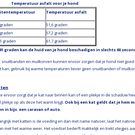
Temperatuur asfalt voor je hond
uitentemperatuur
Temperatuur asfalt
 graden
51,6 graden
 graden
57,2 graden
,5 graden
61,7 graden
 41 graden kan de huid van je hond beschadigen in slechts 60 seco
 snuitbanden en muilkorven kunnen ervoor zorgen dat je hond niet goed k
jt kan, gebruik bij warme temperaturen liever geen snuitbanden of muilkor
tten
 je ervoor zorgt dat je kat naar binnen kan of een plekje in de schaduw he
l plekje op als deze het warm krijgt.
Ook bij een kat geldt dat je hem 
en in bijv. een caravan of auto.
angrijk met katten is de voeding en dan met name natvoer, laat het natvoe
an met het warme weer. Het voedsel bederft makkelijk en trekt vliegjes aan