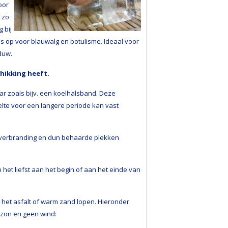
oor
 zo
 bij
as op voor blauwalg en botulisme. Ideaal voor
duw.
chikking heeft.
ar zoals bijv. een koelhalsband. Deze
lte voor een langere periode kan vast
t verbranding en dun behaarde plekken
het liefst aan het begin of aan het einde van
 het asfalt of warm zand lopen. Hieronder
 zon en geen wind: