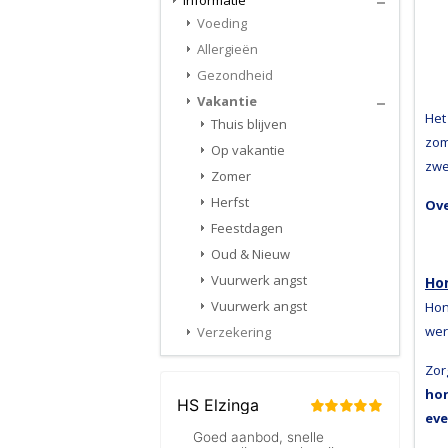
Informatie
Voeding
Allergieën
Gezondheid
Vakantie
Het
Thuis blijven
zom
Op vakantie
zwe
Zomer
Herfst
Ove
Feestdagen
Oud & Nieuw
Vuurwerk angst
Ho
Vuurwerk angst
Hon
wer
Verzekering
Zor
hon
eve