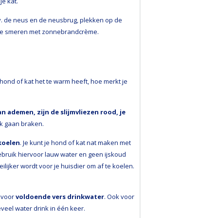
e kat.
. de neus en de neusbrug, plekken op de
in te smeren met zonnebrandcrème.
ond of kat het te warm heeft, hoe merkt je
 ademen, zijn de slijmvliezen rood, je
k gaan braken.
koelen
. Je kunt je hond of kat nat maken met
Gebruik hiervoor lauw water en geen ijskoud
ijker wordt voor je huisdier om af te koelen.
 voor
voldoende vers drinkwater
. Ook voor
veel water drink in één keer.