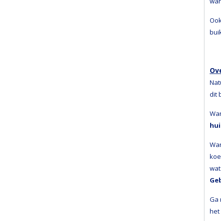
war
Ook
bui
Ove
Nat
dit 
Wan
hui
Wan
koe
wat
Geb
Ga 
het