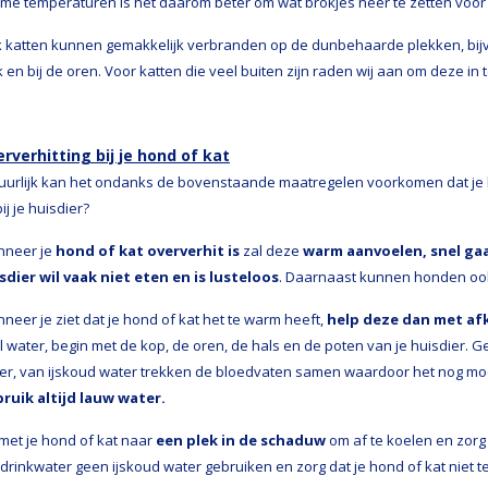
me temperaturen is het daarom beter om wat brokjes neer te zetten voor j
 katten kunnen gemakkelijk verbranden op de dunbehaarde plekken, bijv
k en bij de oren. Voor katten die veel buiten zijn raden wij aan om deze 
rverhitting bij je hond of kat
uurlijk kan het ondanks de bovenstaande maatregelen voorkomen dat je h
bij je huisdier?
neer je
hond of kat oververhit is
zal deze
warm aanvoelen, snel gaan
sdier wil vaak niet eten en is lusteloos
. Daarnaast kunnen honden oo
neer je ziet dat je hond of kat het te warm heeft,
help deze dan met af
l water, begin met de kop, de oren, de hals en de poten van je huisdier. 
er, van ijskoud water trekken de bloedvaten samen waardoor het nog moeil
ruik altijd lauw water.
met je hond of kat naar
een plek in de schaduw
om af te koelen en zorg
 drinkwater geen ijskoud water gebruiken en zorg dat je hond of kat niet te