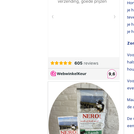
Hon
je 
tev
je 
je 
Zor
Voo
hal
hou
Voo
eve
Maa
de 
De 
een