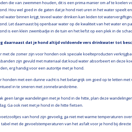
den die van zwemmen houden, dit is een prima manier om af te koelen v
hond. Hou wel goed in de gaten dat je hond niet uren in het water speelt en
eel water binnen krijgt, teveel water drinken kan leiden tot watervergiftiging
hond. Let daarnaast bij openbaar water op de kwaliteit van het water en p
hond is een klein zwembadje in de tuin en het liefst op een plek in de scha
g daarnaast dat je hond altijd voldoende vers drinkwater tot bes
r met de zomer zijn voor honden ook speciale koelteproducten verkrijgba
sbanden zijn gevuld met materiaal dat koud water absorbeert en deze koe
den, erg handig voor een autoritje met je hond.
r honden met een dunne vacht is het belangrijk om goed op te letten me
ntueel in te smeren met zonnebrandcrème.
k geen lange wandelingen met je hond in de hitte, plan deze wandelingen 
dag. Ga ook niet met je hond in de hitte fietsen.
voetzooltjes van hond zijn gevoelig, ga niet met warme temperaturen over
 tabel met de gevoelstemperaturen van het asfalt voor je hond bij directe