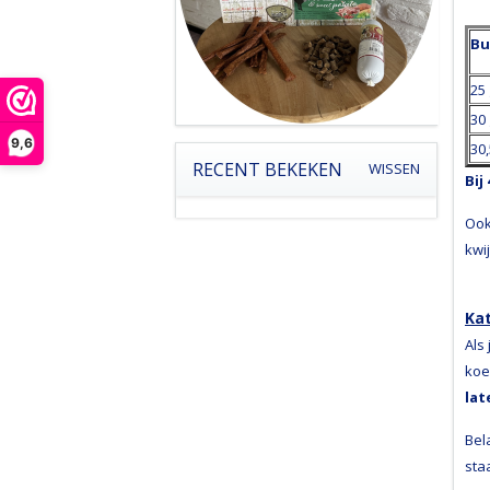
B
25
30
9,6
30
RECENT BEKEKEN
WISSEN
Bij
Ook
kwi
Ka
Als
koe
lat
Bel
sta