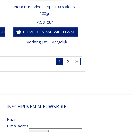
s
Nero Pure Vleesstrips 100% Vlees
100gr
7,99
eur
AGEN
TOEVOEGEN AAN WINKELWAGEN
Verlanglijst
Vergelijk
1
2
INSCHRIJVEN NIEUWSBRIEF
Naam
E-mailadres