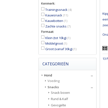
Kenmerk:
Trainingssnack
(4)
Kip
Kauwsnack
(11)
een
Kauwbotten
(1)
zee
Zachte snacks
(7)
Formaat:
Onz
Klein (tot 10kg)
(1)
Middelgroot
(1)
Groot (vanaf 30kg)
(1)
13 
CATEGORIEËN
Hond
Voeding
Snacks
Snack boxen
Rund & Kalf
Gevogelte