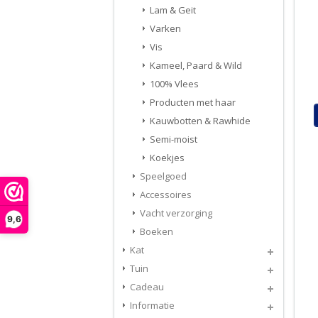
Lam & Geit
Varken
Vis
Kameel, Paard & Wild
100% Vlees
Producten met haar
Kauwbotten & Rawhide
Semi-moist
Koekjes
Speelgoed
Accessoires
Vacht verzorging
9,6
Boeken
Kat
Tuin
Cadeau
Informatie