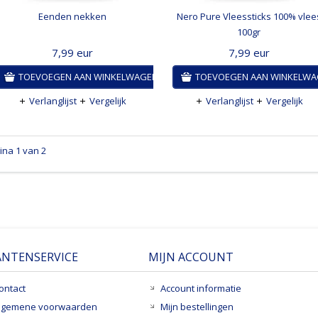
Eenden nekken
Nero Pure Vleessticks 100% vlee
100gr
7,99
eur
7,99
eur
TOEVOEGEN AAN WINKELWAGEN
TOEVOEGEN AAN WINKELW
Verlanglijst
Vergelijk
Verlanglijst
Vergelijk
ina 1 van 2
ANTENSERVICE
MIJN ACCOUNT
ontact
Account informatie
lgemene voorwaarden
Mijn bestellingen