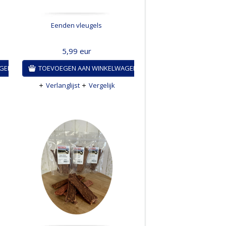
Eenden vleugels
5,99
eur
AGEN
TOEVOEGEN AAN WINKELWAGEN
Verlanglijst
Vergelijk