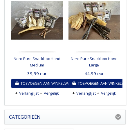
Nero Pure Snackbox Hond
Nero Pure Snackbox Hond
N
Medium
Large
39,99
eur
44,99
eur
TOEVOEGEN AAN WINKELWAGEN
TOEVOEGEN AAN WINKELWA
Verlanglijst
Vergelijk
Verlanglijst
Vergelijk
CATEGORIEËN