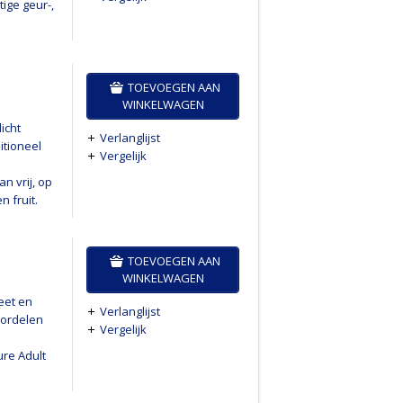
ige geur-,
TOEVOEGEN AAN
WINKELWAGEN
icht
Verlanglijst
itioneel
Vergelijk
n vrij, op
 fruit.
TOEVOEGEN AAN
WINKELWAGEN
eet en
Verlanglijst
oordelen
Vergelijk
re Adult