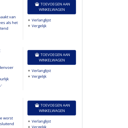
TOEVOEGEN AAN
WINKELWAGEN
maakt van
Verlanglijst
ees als het
Vergelijk
itend
t
TOEVOEGEN AAN
WINKELWAGEN
ndenvoer
Verlanglijst
Vergelijk
rlijk
,-
TOEVOEGEN AAN
WINKELWAGEN
re worst
Verlanglijst
sluitend
Vergelijk