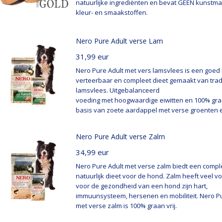
natuurlijke ingrediënten en bevat GEEN kunstmat
kleur- en smaakstoffen.
Nero Pure Adult verse Lam
31,99
eur
Nero Pure Adult met vers lamsvlees is een goed l
verteerbaar en compleet dieet gemaakt van trad
lamsvlees. Uitgebalanceerd
voeding met hoogwaardige eiwitten en 100% graa
basis van zoete aardappel met verse groenten en
Nero Pure Adult verse Zalm
34,99
eur
Nero Pure Adult met verse zalm biedt een compl
natuurlijk dieet voor de hond. Zalm heeft veel v
voor de gezondheid van een hond zijn hart,
immuunsysteem, hersenen en mobiliteit. Nero Pu
met verse zalm is 100% graan vrij.