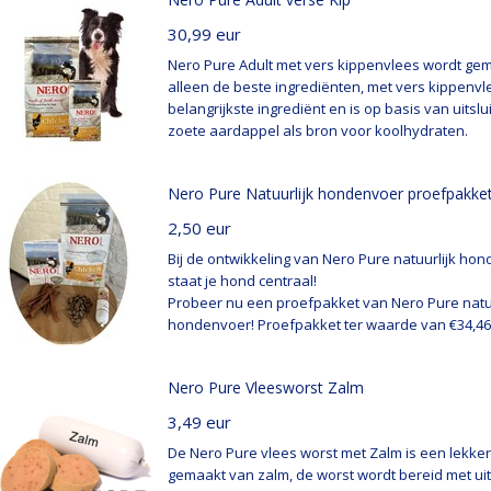
30,99
eur
Nero Pure Adult met vers kippenvlees wordt ge
alleen de beste ingrediënten, met vers kippenvl
belangrijkste ingrediënt en is op basis van uitslu
zoete aardappel als bron voor koolhydraten.
Nero Pure Natuurlijk hondenvoer proefpakke
2,50
eur
Bij de ontwikkeling van Nero Pure natuurlijk ho
staat je hond centraal!
Probeer nu een proefpakket van Nero Pure natuu
hondenvoer! Proefpakket ter waarde van €34,46
Nero Pure Vleesworst Zalm
3,49
eur
De Nero Pure vlees worst met Zalm is een lekke
gemaakt van zalm, de worst wordt bereid met uit