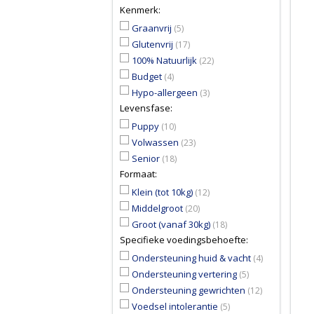
Kenmerk:
Graanvrij
(5)
Glutenvrij
(17)
100% Natuurlijk
(22)
Budget
(4)
Hypo-allergeen
(3)
Levensfase:
Puppy
(10)
Volwassen
(23)
Senior
(18)
Formaat:
Klein (tot 10kg)
(12)
Middelgroot
(20)
Groot (vanaf 30kg)
(18)
Specifieke voedingsbehoefte:
Ondersteuning huid & vacht
(4)
Ondersteuning vertering
(5)
Ondersteuning gewrichten
(12)
Voedsel intolerantie
(5)