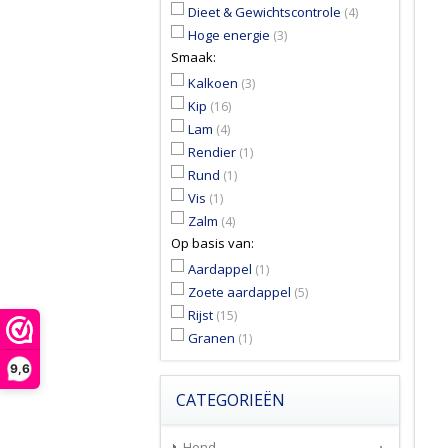
Dieet & Gewichtscontrole
(4)
Hoge energie
(3)
Smaak:
Kalkoen
(3)
Kip
(16)
Lam
(4)
Rendier
(1)
Rund
(1)
Vis
(1)
Zalm
(4)
Op basis van:
Aardappel
(1)
Zoete aardappel
(5)
Rijst
(15)
Granen
(1)
9,6
CATEGORIEËN
Hond