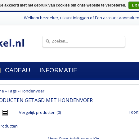
 je akkoord met het gebruik van cookies om onze website te verbeteren.
Dit 
Welkom bezoeker, u kunt
Inloggen
of
Een account aanmake
CADEAU
INFORMATIE
me
»
Tags
»
Hondenvoer
ODUCTEN GETAGD MET HONDENVOER
Toon
Vergelijk producten (0)
Producten
Nero Pure Adult verse Kip