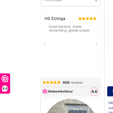
Informatie
9,6
Di
su
Di