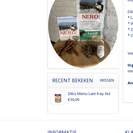
Dib
* 
* W
* 
* 
Ver
In
mi
RECENT BEKEKEN
WISSEN
An
Dibo Menu Lam tray 6st.
€36,00
INFORMATIE
KL