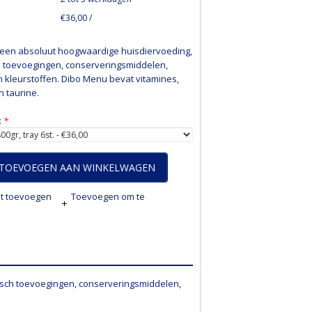
€36,00 /
 een absoluut hoogwaardige huisdiervoeding,
 toevoegingen, conserveringsmiddelen,
n kleurstoffen. Dibo Menu bevat vitamines,
n taurine.
:
*
TOEVOEGEN AAN WINKELWAGEN
jst toevoegen
Toevoegen om te
sch toevoegingen, conserveringsmiddelen,