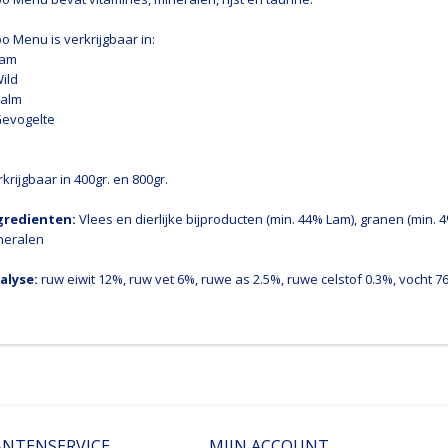
o Menu is verkrijgbaar in:
Lam
ild
Zalm
Gevogelte
krijgbaar in 400gr. en 800gr.
gredienten:
Vlees en dierlijke bijproducten (min. 44% Lam), granen (min. 4%
neralen
alyse:
ruw eiwit 12%, ruw vet 6%, ruwe as 2.5%, ruwe celstof 0.3%, vocht 7
ANTENSERVICE
MIJN ACCOUNT