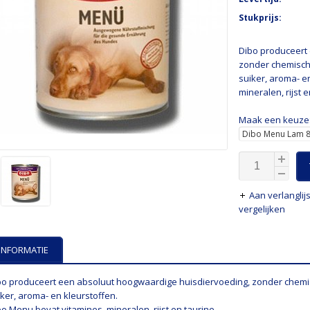
Stukprijs:
Dibo produceert
zonder chemisch
suiker, aroma- e
mineralen, rijst e
Maak een keuze
Aan verlangli
vergelijken
INFORMATIE
bo produceert een absoluut hoogwaardige huisdiervoeding, zonder chemi
iker, aroma- en kleurstoffen.
bo Menu bevat vitamines, mineralen, rijst en taurine.