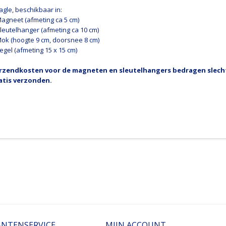
agle, beschikbaar in:
Magneet (afmeting ca 5 cm)
Sleutelhanger (afmeting ca 10 cm)
Mok (hoogte 9 cm, doorsnee 8 cm)
egel (afmeting 15 x 15 cm)
rzendkosten voor de magneten en sleutelhangers bedragen slechts
atis verzonden.
ANTENSERVICE
MIJN ACCOUNT