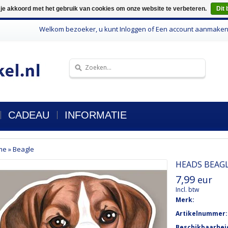
 je akkoord met het gebruik van cookies om onze website te verbeteren.
Dit 
Welkom bezoeker, u kunt
Inloggen
of
Een account aanmake
CADEAU
INFORMATIE
me
»
Beagle
HEADS
BEAG
7,99
eur
Incl. btw
Merk:
Artikelnummer:
Beschikbaarhei