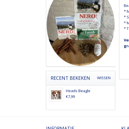
Be
* 
* 
* 
* T
Ve
gr
RECENT BEKEKEN
WISSEN
Heads Beagle
€7,99
INFORMATIE
KL