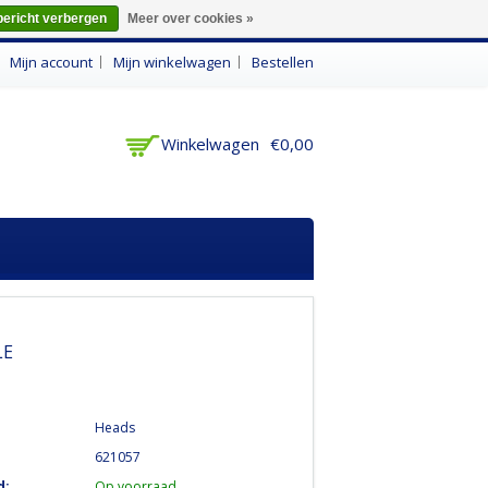
bericht verbergen
Meer over cookies »
n
Mijn account
Mijn winkelwagen
Bestellen
Winkelwagen
€0,00
LE
Heads
621057
d:
Op voorraad