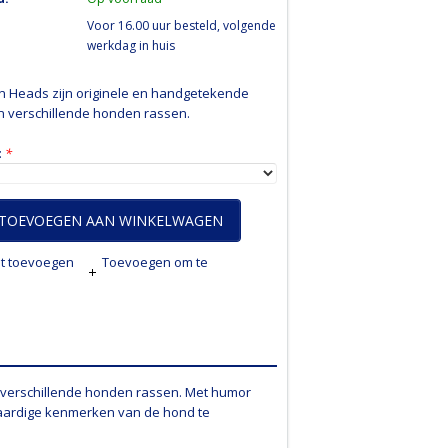
Voor 16.00 uur besteld, volgende
werkdag in huis
n Heads zijn originele en handgetekende
n verschillende honden rassen.
:
*
TOEVOEGEN AAN WINKELWAGEN
jst toevoegen
Toevoegen om te
 verschillende honden rassen. Met humor
aardige kenmerken van de hond te