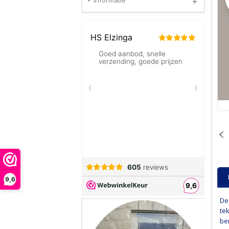
Informatie
9,6
De
te
be