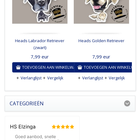
Heads Labrador Retriever
Heads Golden Retriever
H
(zwart)
7,99
eur
7,99
eur
TOEVOEGEN AAN WINKELWAGEN
TOEVOEGEN AAN WINKELWA
Verlanglijst
Vergelijk
Verlanglijst
Vergelijk
CATEGORIEËN