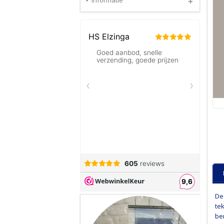
Informatie
De
te
be