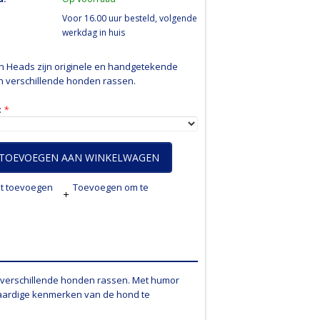
Voor 16.00 uur besteld, volgende
werkdag in huis
n Heads zijn originele en handgetekende
n verschillende honden rassen.
:
*
TOEVOEGEN AAN WINKELWAGEN
jst toevoegen
Toevoegen om te
 verschillende honden rassen. Met humor
aardige kenmerken van de hond te