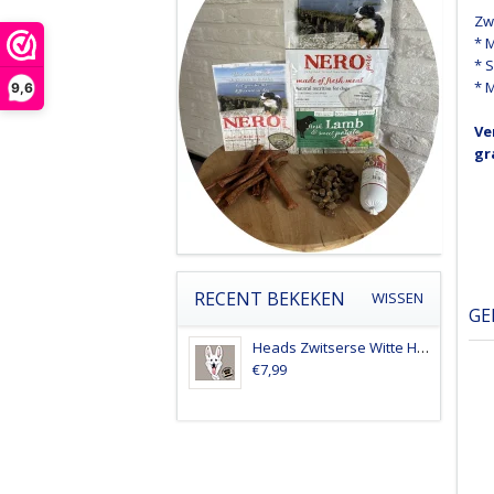
Zw
* 
* 
* 
9,6
Ve
gr
RECENT BEKEKEN
WISSEN
GE
Heads Zwitserse Witte Herder
€7,99