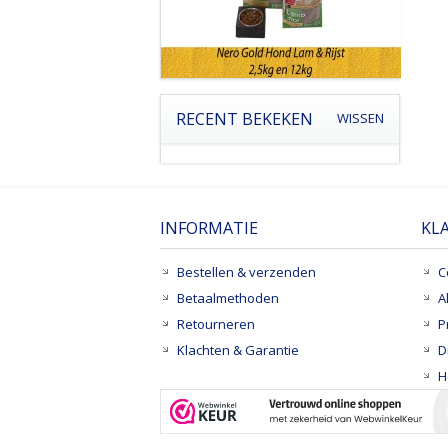
RECENT BEKEKEN
WISSEN
INFORMATIE
KL
Bestellen & verzenden
C
Betaalmethoden
A
Retourneren
P
Klachten & Garantie
D
H