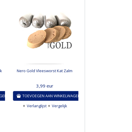
jk
Nero Gold Vleesworst Kat Zalm
3,99
eur
AGEN
TOEVOEGEN AAN WINKELWAGEN
Verlanglijst
Vergelijk