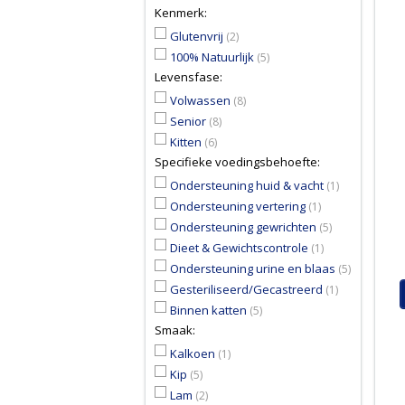
Kenmerk:
Glutenvrij
(2)
100% Natuurlijk
(5)
Levensfase:
Volwassen
(8)
Senior
(8)
Kitten
(6)
Specifieke voedingsbehoefte:
Ondersteuning huid & vacht
(1)
Ondersteuning vertering
(1)
Ondersteuning gewrichten
(5)
Dieet & Gewichtscontrole
(1)
Ondersteuning urine en blaas
(5)
Gesteriliseerd/Gecastreerd
(1)
Binnen katten
(5)
Smaak:
Kalkoen
(1)
Kip
(5)
Lam
(2)